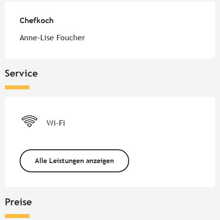
Chefkoch
Chefkoch
Anne-Lise Foucher
Service
Wi-Fi
Alle Leistungen anzeigen
Preise