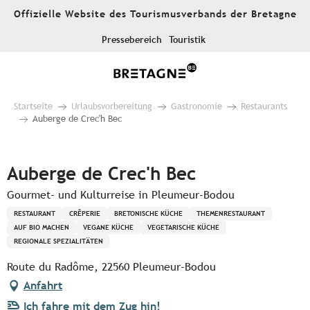
Aller
Offizielle Website des Tourismusverbands der Bretagne
au
contenu
Pressebereich
Touristik
principal
Startseite
Urlaubsvorbereitung
Gastronomie
Restaurants
Auberge de Crec'h Bec
Pur Beurre
Auberge de Crec'h Bec
Gourmet- und Kulturreise in Pleumeur-Bodou
RESTAURANT
CRÊPERIE
BRETONISCHE KÜCHE
THEMENRESTAURANT
AUF BIO MACHEN
VEGANE KÜCHE
VEGETARISCHE KÜCHE
REGIONALE SPEZIALITÄTEN
Route du Radôme, 22560 Pleumeur-Bodou
Anfahrt
Ich fahre mit dem Zug hin!