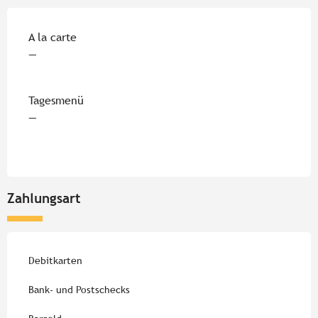
Preise 2026
A la carte
—
Tagesmenü
—
Zahlungsart
Debitkarten
Bank- und Postschecks