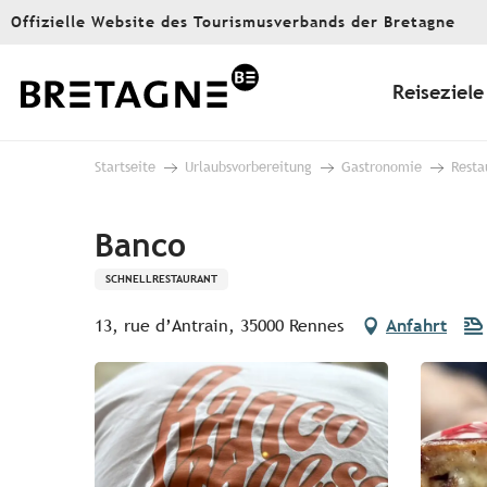
Aller
Offizielle Website des Tourismusverbands der Bretagne
au
contenu
principal
Reiseziele
Startseite
Urlaubsvorbereitung
Gastronomie
Resta
Banco
SCHNELLRESTAURANT
13, rue d’Antrain, 35000 Rennes
Anfahrt