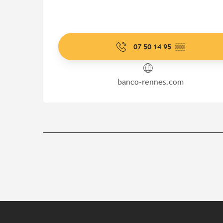
07 50 14 95
▒▒
banco-rennes.com