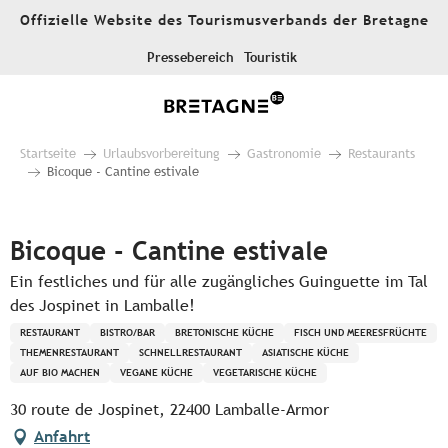
Aller
Offizielle Website des Tourismusverbands der Bretagne
au
contenu
Pressebereich
Touristik
principal
Startseite
Urlaubsvorbereitung
Gastronomie
Restaurants
Bicoque - Cantine estivale
Pur Beurre
Bicoque - Cantine estivale
Ein festliches und für alle zugängliches Guinguette im Tal
des Jospinet in Lamballe!
RESTAURANT
BISTRO/BAR
BRETONISCHE KÜCHE
FISCH UND MEERESFRÜCHTE
THEMENRESTAURANT
SCHNELLRESTAURANT
ASIATISCHE KÜCHE
AUF BIO MACHEN
VEGANE KÜCHE
VEGETARISCHE KÜCHE
30 route de Jospinet, 22400 Lamballe-Armor
Anfahrt