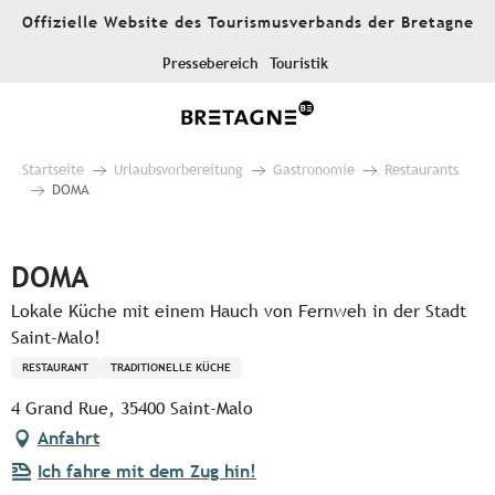
Aller
Offizielle Website des Tourismusverbands der Bretagne
au
contenu
Pressebereich
Touristik
principal
Startseite
Urlaubsvorbereitung
Gastronomie
Restaurants
DOMA
Pur Beurre
DOMA
Lokale Küche mit einem Hauch von Fernweh in der Stadt
Saint-Malo!
RESTAURANT
TRADITIONELLE KÜCHE
4 Grand Rue, 35400 Saint-Malo
Anfahrt
Ich fahre mit dem Zug hin!