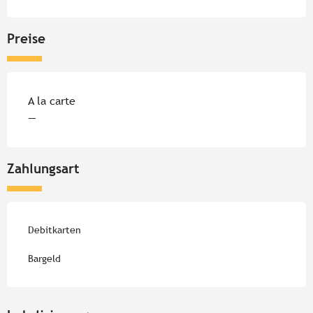
Preise
Preise 2026
A la carte
—
Zahlungsart
Debitkarten
Bargeld