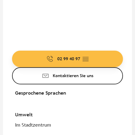
02 99 40 97
▒▒
Kontaktieren Sie uns
Gesprochene Sprachen
Gesprochene Sprachen
Umwelt
Umwelt
Im Stadtzentrum