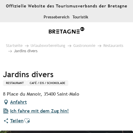
Aller
Offizielle Website des Tourismusverbands der Bretagne
au
contenu
Pressebereich
Touristik
principal
Startseite
Urlaubsvorbereitung
Gastronomie
Restaurants
Jardins divers
Pur Beurre
Jardins divers
RESTAURANT
CAFÉ / EIS / SCHOKOLADE
8 Place du Manoir, 35400 Saint-Malo
Anfahrt
Ich fahre mit dem Zug hin!
Ajouter aux favoris
Teilen