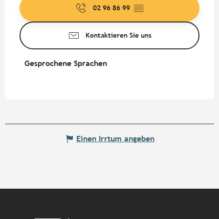
02 96 86 99
▒▒
Kontaktieren Sie uns
Gesprochene Sprachen
Gesprochene Sprachen
Einen Irrtum angeben