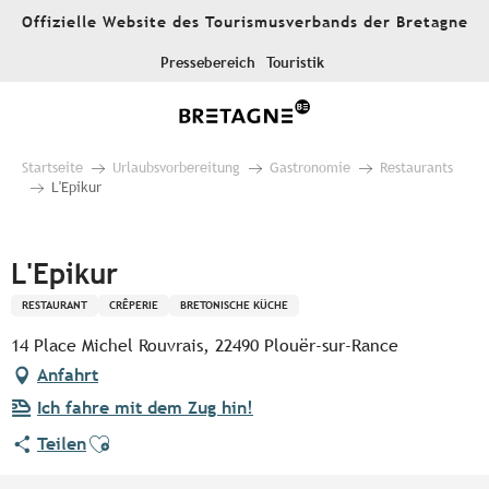
Aller
Offizielle Website des Tourismusverbands der Bretagne
au
contenu
Pressebereich
Touristik
principal
Startseite
Urlaubsvorbereitung
Gastronomie
Restaurants
L'Epikur
Pur Beurre
L'Epikur
RESTAURANT
CRÊPERIE
BRETONISCHE KÜCHE
14 Place Michel Rouvrais, 22490 Plouër-sur-Rance
Anfahrt
Ich fahre mit dem Zug hin!
Ajouter aux favoris
Teilen