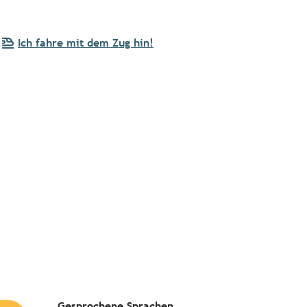
Ich fahre mit dem Zug hin!
Gesprochene Sprachen
Gesprochene Sprachen