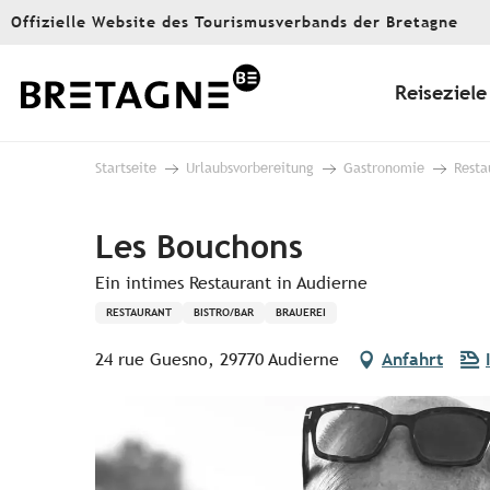
Aller
Offizielle Website des Tourismusverbands der Bretagne
au
contenu
principal
Reiseziele
Startseite
Urlaubsvorbereitung
Gastronomie
Resta
Les Bouchons
Ein intimes Restaurant in Audierne
RESTAURANT
BISTRO/BAR
BRAUEREI
24 rue Guesno, 29770 Audierne
Anfahrt