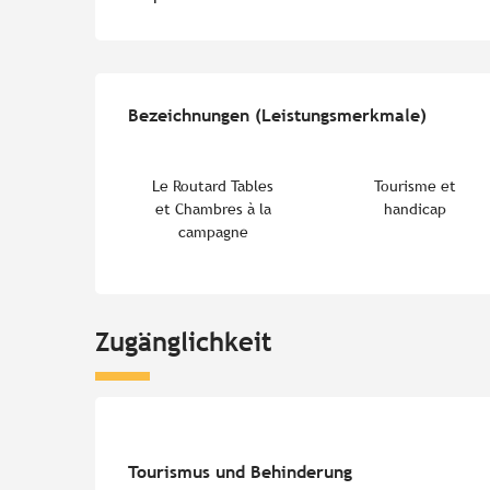
Leistungensmöglichk
Bezeichnungen (Leistungsmerkmale)
Bezeichnungen (Leistungsmerkmale)
Le Routard Tables
Tourisme et
et Chambres à la
handicap
campagne
Zugänglichkeit
Tourismus und Behinderung
Tourismus und Behinderung