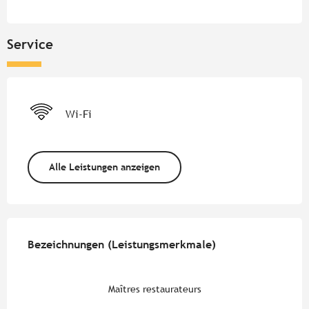
Service
Wi-Fi
Alle Leistungen anzeigen
Leistungensmöglichkeiten
Bezeichnungen (Leistungsmerkmale)
Bezeichnungen (Leistungsmerkmale)
Maîtres restaurateurs