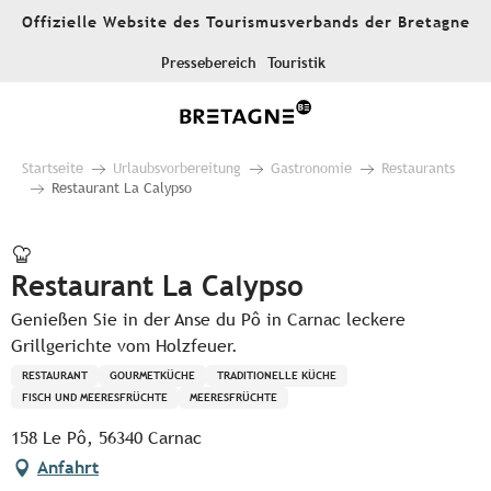
Aller
Offizielle Website des Tourismusverbands der Bretagne
au
contenu
Pressebereich
Touristik
principal
Startseite
Urlaubsvorbereitung
Gastronomie
Restaurants
Restaurant La Calypso
Restaurant La Calypso
Genießen Sie in der Anse du Pô in Carnac leckere
Grillgerichte vom Holzfeuer.
RESTAURANT
GOURMETKÜCHE
TRADITIONELLE KÜCHE
FISCH UND MEERESFRÜCHTE
MEERESFRÜCHTE
158 Le Pô, 56340 Carnac
Anfahrt