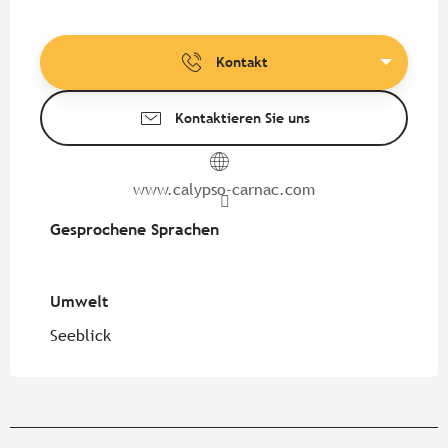
Kontakt
Kontaktieren Sie uns
www.calypso-carnac.com
Gesprochene Sprachen
Gesprochene Sprachen
Umwelt
Umwelt
Seeblick