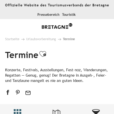
Aller
Offizielle Website des Tourismusverbands der Bretagne
au
contenu
Pressebereich
Touristik
principal
Startseite
Urlaubsvorbereitung
Termine
Termine
Ajouter aux favori
Konzerte, Festivals, Ausstellungen, Fest-noz, Wanderungen,
Regatten — Genug, genug! Der Bretagne in Ausgeh-, Feier-
und Tanzlaune mangelt es nie an guten Ideen.