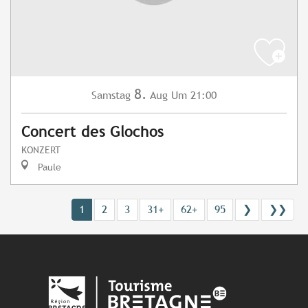
8.
Samstag
Aug
Um 21:00
Concert des Glochos
KONZERT
Paule
1
2
3
31+
62+
95
❯
❯❯