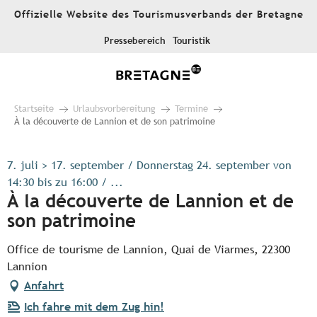
Aller
Offizielle Website des Tourismusverbands der Bretagne
au
contenu
Pressebereich
Touristik
principal
Startseite
Urlaubsvorbereitung
Termine
À la découverte de Lannion et de son patrimoine
7. juli > 17. september / Donnerstag 24. september von
14:30 bis zu 16:00 / ...
À la découverte de Lannion et de
son patrimoine
Office de tourisme de Lannion, Quai de Viarmes, 22300
Lannion
Anfahrt
Ich fahre mit dem Zug hin!