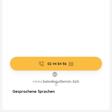
02 44 84 56
▒▒
www.baiedequiberon.bzh
Gesprochene Sprachen
Gesprochene Sprachen