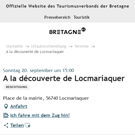
Aller
Offizielle Website des Tourismusverbands der Bretagne
au
contenu
Pressebereich
Touristik
principal
Startseite
Urlaubsvorbereitung
Termine
A la découverte de Locmariaquer
Sonntag 20. september um 15:00
A la découverte de Locmariaquer
BESICHTIGUNG
Place de la mairie, 56740 Locmariaquer
Anfahrt
Ich fahre mit dem Zug hin!
Ajouter aux favoris
Teilen