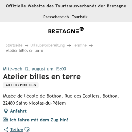
Aller
Offizielle Website des Tourismusverbands der Bretagne
au
contenu
Pressebereich
Touristik
principal
Startseite
Urlaubsvorbereitung
Termine
Atelier billes en terre
Mittwoch 12. august um 15:00
Atelier billes en terre
ATELIER / PRAKTIKUM
Musée de l'école de Bothoa, Rue des Écoliers, Bothoa,
22480 Saint-Nicolas-du-Pélem
Anfahrt
Ich fahre mit dem Zug hin!
Ajouter aux favoris
Teilen