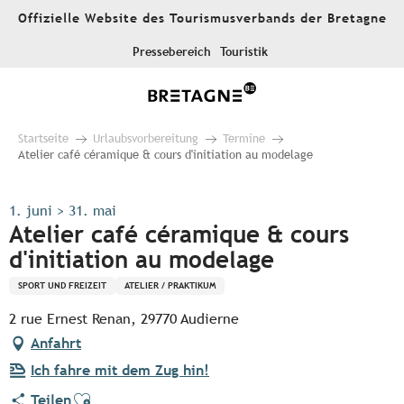
Aller
Offizielle Website des Tourismusverbands der Bretagne
au
contenu
Pressebereich
Touristik
principal
Startseite
Urlaubsvorbereitung
Termine
Atelier café céramique & cours d'initiation au modelage
1. juni > 31. mai
Atelier café céramique & cours
d'initiation au modelage
SPORT UND FREIZEIT
ATELIER / PRAKTIKUM
2 rue Ernest Renan, 29770 Audierne
Anfahrt
Ich fahre mit dem Zug hin!
Ajouter aux favoris
Teilen