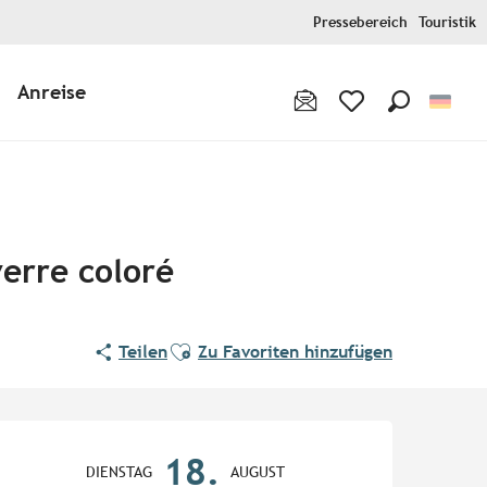
Pressebereich
Touristik
Anreise
Suche
Voir les favoris
verre coloré
Ajouter aux favoris
Teilen
Zu Favoriten hinzufügen
Öffnungszeiten & Kontaktd
18.
DIENSTAG
AUGUST