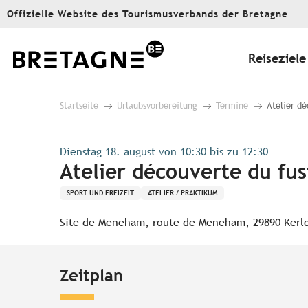
Aller
Offizielle Website des Tourismusverbands der Bretagne
au
contenu
principal
Reiseziele
Startseite
Urlaubsvorbereitung
Termine
Atelier dé
Dienstag 18. august von 10:30 bis zu 12:30
Atelier découverte du fus
SPORT UND FREIZEIT
ATELIER / PRAKTIKUM
Site de Meneham, route de Meneham, 29890 Kerl
Zeitplan