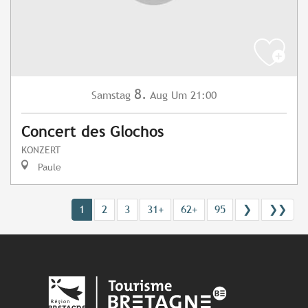
8.
Samstag
Aug
Um 21:00
Concert des Glochos
KONZERT
Paule
1
2
3
31+
62+
95
❯
❯❯