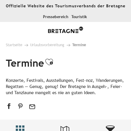
Aller
Offizielle Website des Tourismusverbands der Bretagne
au
contenu
Pressebereich
Touristik
principal
Startseite
Urlaubsvorbereitung
Termine
Termine
Ajouter aux favori
Konzerte, Festivals, Ausstellungen, Fest-noz, Wanderungen,
Regatten — Genug, genug! Der Bretagne in Ausgeh-, Feier-
und Tanzlaune mangelt es nie an guten Ideen.