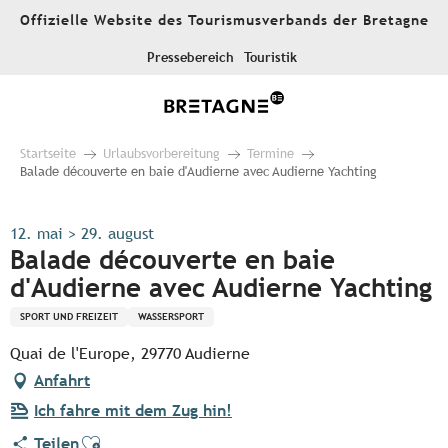
Aller
Offizielle Website des Tourismusverbands der Bretagne
au
contenu
Pressebereich
Touristik
principal
Startseite
Urlaubsvorbereitung
Termine
Balade découverte en baie d'Audierne avec Audierne Yachting
12. mai > 29. august
Balade découverte en baie
d'Audierne avec Audierne Yachting
SPORT UND FREIZEIT
WASSERSPORT
Quai de l'Europe, 29770 Audierne
Anfahrt
Ich fahre mit dem Zug hin!
Ajouter aux favoris
Teilen