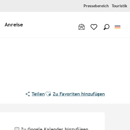
Pressebereich
Touristik
Anreise
Suche
Voir les favoris
Ajouter aux favoris
Teilen
Zu Favoriten hinzufügen
Öffnungszeiten & Kontaktd
Zu Google Kalender hinzufügen