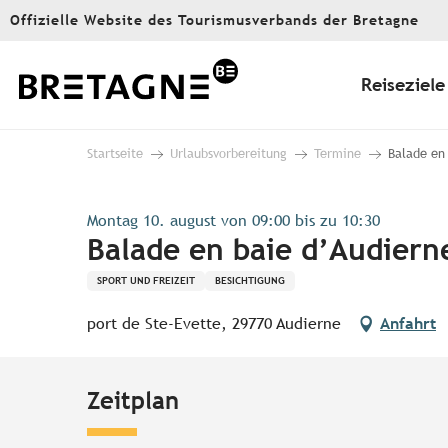
Aller
Offizielle Website des Tourismusverbands der Bretagne
au
contenu
principal
Reiseziele
Startseite
Urlaubsvorbereitung
Termine
Balade en
Montag 10. august von 09:00 bis zu 10:30
Balade en baie d’Audiern
SPORT UND FREIZEIT
BESICHTIGUNG
port de Ste-Evette, 29770 Audierne
Anfahrt
Zeitplan