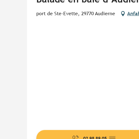
port de Ste-Evette, 29770 Audierne
Anfa
02 98 89 05
▒▒