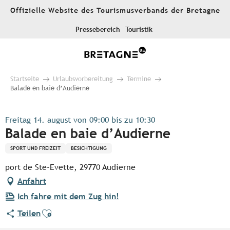
Aller
Offizielle Website des Tourismusverbands der Bretagne
au
contenu
Pressebereich
Touristik
principal
Startseite
Urlaubsvorbereitung
Termine
Balade en baie d’Audierne
Freitag 14. august von 09:00 bis zu 10:30
Balade en baie d’Audierne
SPORT UND FREIZEIT
BESICHTIGUNG
port de Ste-Evette, 29770 Audierne
Anfahrt
Ich fahre mit dem Zug hin!
Ajouter aux favoris
Teilen