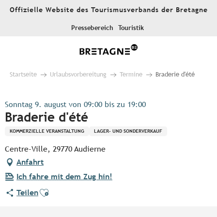
Aller
Offizielle Website des Tourismusverbands der Bretagne
au
contenu
Pressebereich
Touristik
principal
Startseite
Urlaubsvorbereitung
Termine
Braderie d'été
Sonntag 9. august von 09:00 bis zu 19:00
Braderie d'été
KOMMERZIELLE VERANSTALTUNG
LAGER- UND SONDERVERKAUF
Centre-Ville, 29770 Audierne
Anfahrt
Ich fahre mit dem Zug hin!
Ajouter aux favoris
Teilen