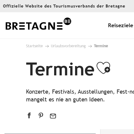
Aller
Offizielle Website des Tourismusverbands der Bretagne
au
contenu
principal
Reiseziele
Startseite
Urlaubsvorbereitung
Termine
Termine
Ajou
Konzerte, Festivals, Ausstellungen, Fest
mangelt es nie an guten Ideen.