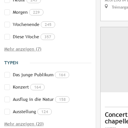
Trémarga
Morgen
229
Wochenende
245
Diese Woche
357
Mehr anzeigen (7)
TYPEN
Das junge Publikum
164
Konzert
164
Ausflug in die Natur
158
Ausstellung
124
Concert
chapelle
Mehr anzeigen (20)