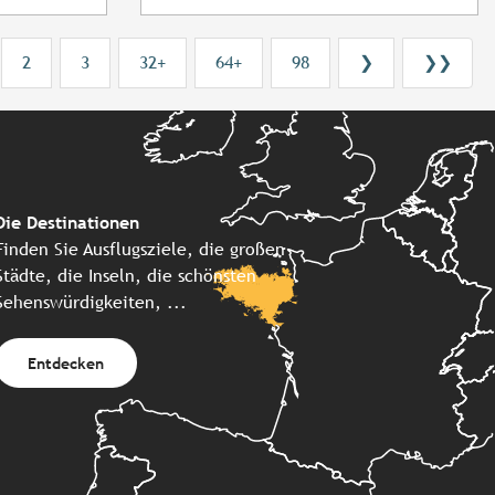
2
3
32+
64+
98
❯
❯❯
Die Destinationen
Finden Sie Ausflugsziele, die großen
Städte, die Inseln, die schönsten
Sehenswürdigkeiten, ...
Entdecken