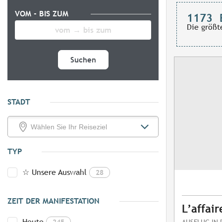
VOM - BIS ZUM
1173
Die größt
Suchen
STADT
TYP
☆ Unsere Auswahl
28
ZEIT DER MANIFESTATION
L’affair
Heute
245
AUSFLUG IN 