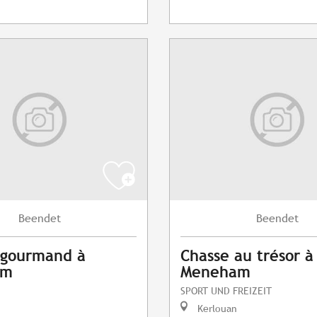
Beendet
Beendet
 gourmand à
Chasse au trésor à
am
Meneham
SPORT UND FREIZEIT
Kerlouan