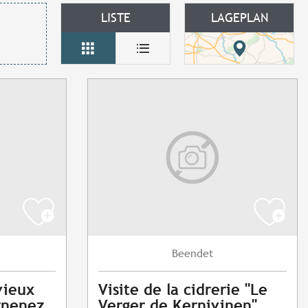
LISTE
LAGEPLAN
Beendet
vieux
Visite de la cidrerie "Le
rnenez
Verger de Kernivinen"