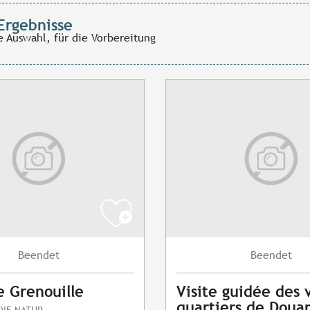
Ergebnisse
e Auswahl, für die Vorbereitung
Beendet
Beendet
e Grenouille
Visite guidée des 
quartiers de Doua
DIE NATUR