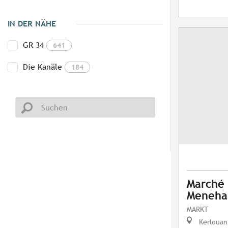
IN DER NÄHE
GR 34
641
Die Kanäle
184
Marché
Meneh
MARKT
Kerlouan