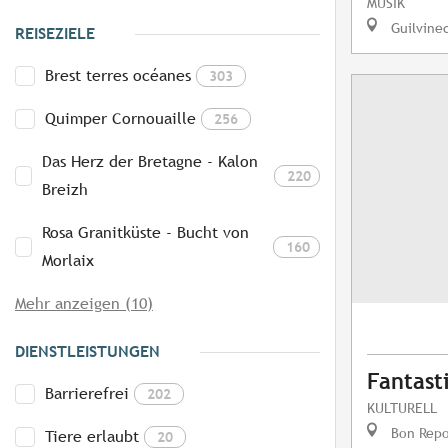
MUSIK
Guilvine
REISEZIELE
Brest terres océanes
303
Quimper Cornouaille
256
Das Herz der Bretagne - Kalon
220
Breizh
Rosa Granitküste - Bucht von
160
Morlaix
Mehr anzeigen (10)
DIENSTLEISTUNGEN
Fantast
Barrierefrei
202
KULTURELL
Bon Repo
Tiere erlaubt
20