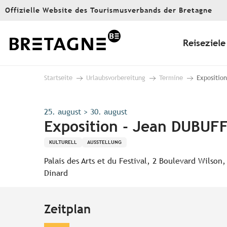
Aller
Offizielle Website des Tourismusverbands der Bretagne
au
contenu
principal
Reiseziele
Startseite
Urlaubsvorbereitung
Termine
Exposition
25. august > 30. august
Exposition - Jean DUBUFF
KULTURELL
AUSSTELLUNG
Palais des Arts et du Festival, 2 Boulevard Wilson,
Dinard
Zeitplan