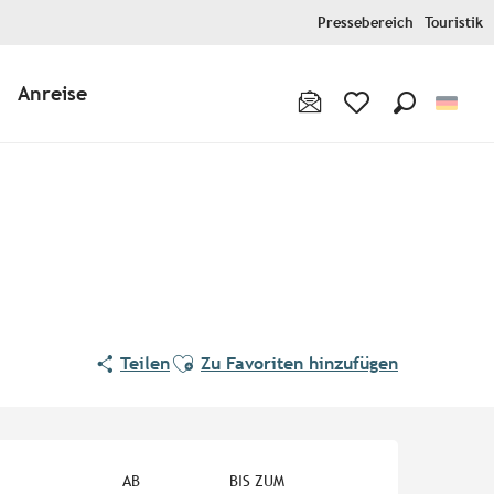
Pressebereich
Touristik
Anreise
Suche
Voir les favoris
Ajouter aux favoris
Teilen
Zu Favoriten hinzufügen
Öffnungszeiten & Kontaktd
AB
BIS ZUM