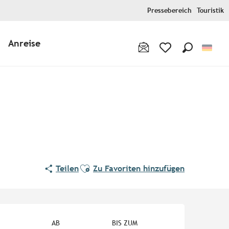
Pressebereich
Touristik
Anreise
Suche
Voir les favoris
Ajouter aux favoris
Teilen
Zu Favoriten hinzufügen
Öffnungszeiten & Kontaktd
AB
BIS ZUM