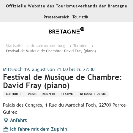
Aller
Offizielle Website des Tourismusverbands der Bretagne
au
contenu
Pressebereich
Touristik
principal
Startseite
Urlaubsvorbereitung
Termine
Festival de Musique de Chambre: David Fray (piano)
Mittwoch 19. august von 21:00 bis zu 22:30
Festival de Musique de Chambre:
David Fray (piano)
KULTURELL
MUSIK
KONZERT
FESTIVAL
KLASSISCHE MUSIK
Palais des Congrès, 1 Rue du Maréchal Foch, 22700 Perros-
Guirec
Anfahrt
Ich fahre mit dem Zug hin!