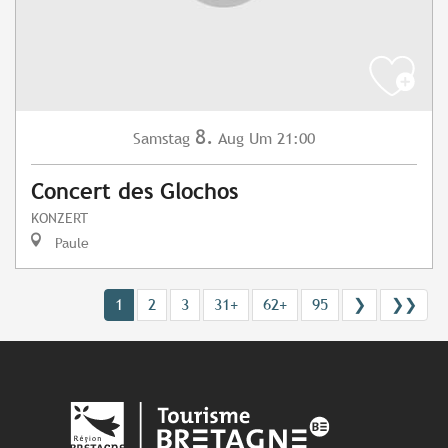
8.
Samstag
Aug
Um 21:00
Concert des Glochos
KONZERT
Paule
1
2
3
31+
62+
95
❯
❯❯