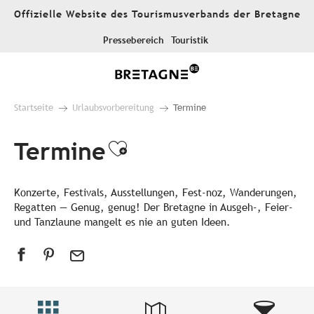
Aller
Offizielle Website des Tourismusverbands der Bretagne
au
contenu
Pressebereich
Touristik
principal
Startseite
Urlaubsvorbereitung
Termine
Termine
Ajouter aux favori
Konzerte, Festivals, Ausstellungen, Fest-noz, Wanderungen,
Regatten — Genug, genug! Der Bretagne in Ausgeh-, Feier-
und Tanzlaune mangelt es nie an guten Ideen.