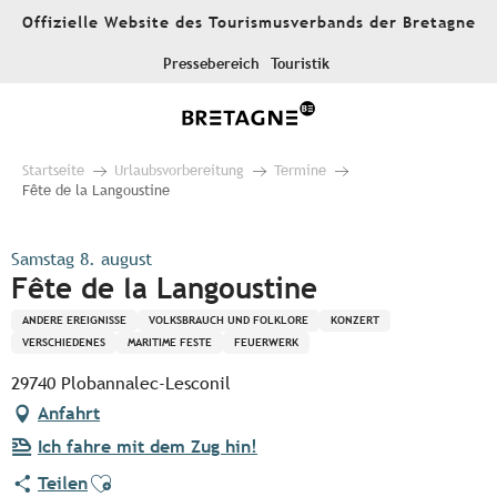
Aller
Offizielle Website des Tourismusverbands der Bretagne
au
contenu
Pressebereich
Touristik
principal
Startseite
Urlaubsvorbereitung
Termine
Fête de la Langoustine
Samstag 8. august
Fête de la Langoustine
ANDERE EREIGNISSE
VOLKSBRAUCH UND FOLKLORE
KONZERT
VERSCHIEDENES
MARITIME FESTE
FEUERWERK
29740 Plobannalec-Lesconil
Anfahrt
Ich fahre mit dem Zug hin!
Ajouter aux favoris
Teilen