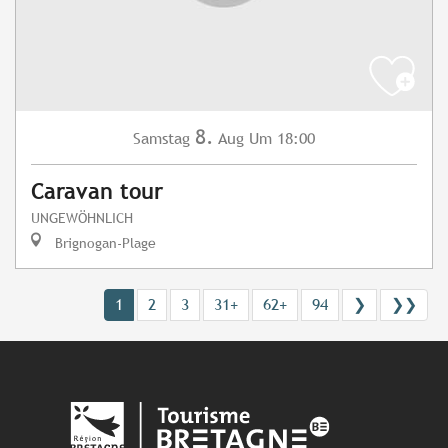
8.
Samstag
Aug
Um 18:00
Caravan tour
UNGEWÖHNLICH
Brignogan-Plage
1
2
3
31+
62+
94
❯
❯❯