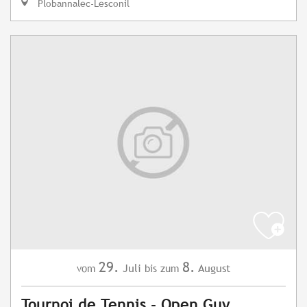
Plobannalec-Lesconil
29.
8.
Juli
August
vom
bis zum
Tournoi de Tennis - Open Guy