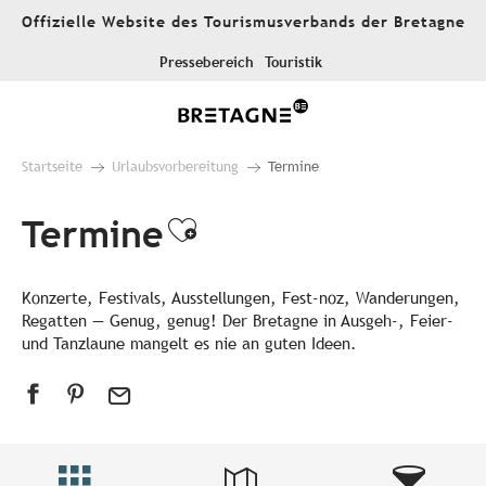
Aller
Offizielle Website des Tourismusverbands der Bretagne
au
contenu
Pressebereich
Touristik
principal
Startseite
Urlaubsvorbereitung
Termine
Termine
Ajouter aux favori
Konzerte, Festivals, Ausstellungen, Fest-noz, Wanderungen,
Regatten — Genug, genug! Der Bretagne in Ausgeh-, Feier-
und Tanzlaune mangelt es nie an guten Ideen.