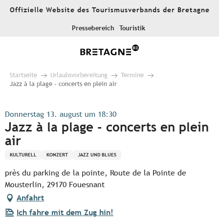
Aller
Offizielle Website des Tourismusverbands der Bretagne
au
contenu
Pressebereich
Touristik
principal
Startseite
Urlaubsvorbereitung
Termine
Jazz à la plage - concerts en plein air
Donnerstag 13. august um 18:30
Jazz à la plage - concerts en plein
air
KULTURELL
KONZERT
JAZZ UND BLUES
près du parking de la pointe, Route de la Pointe de
Mousterlin, 29170 Fouesnant
Anfahrt
Ich fahre mit dem Zug hin!