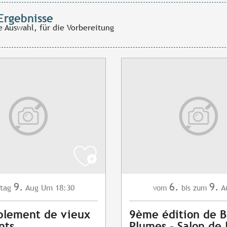
Ergebnisse
e Auswahl, für die Vorbereitung
9.
6.
9.
tag
Aug
Um 18:30
A
vom
bis zum
blement de vieux
9ème édition de B
nts
Plumes - Salon de 