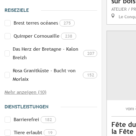
sur bois
ATELIER / P
REISEZIELE
Le Conq
Brest terres océanes
275
Quimper Cornouaille
238
Das Herz der Bretagne - Kalon
207
Breizh
Rosa Granitküste - Bucht von
152
Morlaix
Mehr anzeigen (10)
DIENSTLEISTUNGEN
vom
Barrierefrei
182
Fête du
la Fête
Tiere erlaubt
19