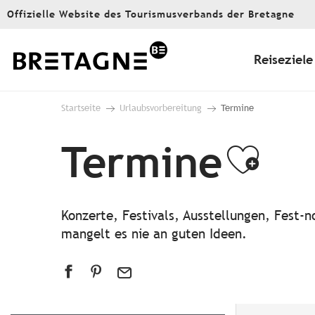
Aller
Offizielle Website des Tourismusverbands der Bretagne
au
contenu
principal
Reiseziele
Startseite
Urlaubsvorbereitung
Termine
Termine
Ajou
Konzerte, Festivals, Ausstellungen, Fest
mangelt es nie an guten Ideen.