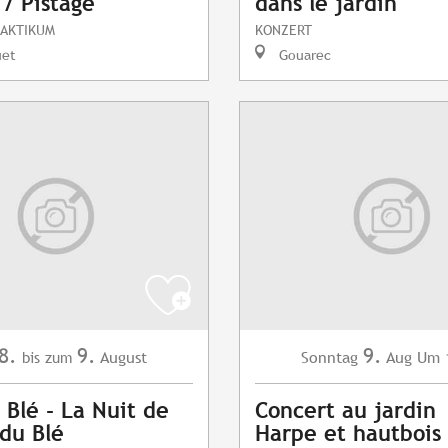
 / Pistage
dans le jardin
RAKTIKUM
KONZERT
uet
Gouarec
8.
9.
9.
August
Sonntag
Aug
Um 
bis zum
 Blé - La Nuit de
Concert au jardin
 du Blé
Harpe et hautbois