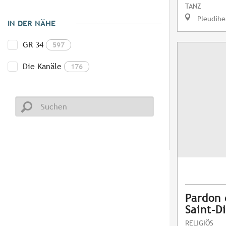
TANZ
Pleudihe
IN DER NÄHE
GR 34
597
Die Kanäle
176
Pardon 
Saint-D
RELIGIÖS