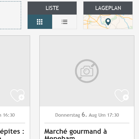
LISTE
LAGEPLAN
6.
 16:30
Donnerstag
Aug
Um 17:30
épites :
Marché gourmand à
e
Meneham