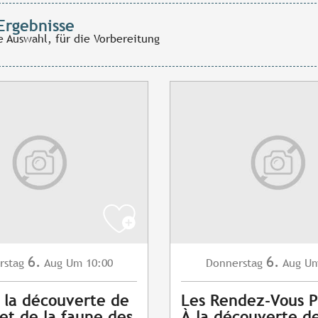
Ergebnisse
e Auswahl, für die Vorbereitung
6.
6.
rstag
Aug
Um 10:00
Donnerstag
Aug
Um
à la découverte de
Les Rendez-Vous P
 et de la faune des
À la découverte d