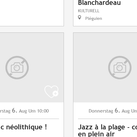
Blanchardeau
KULTURELL
Pléguien
6.
6.
rstag
Aug
Um 10:00
Donnerstag
Aug
Um
ic néolithique !
Jazz à la plage - c
en plein air