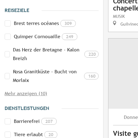
Concert
chapelle
REISEZIELE
MUSIK
Brest terres océanes
309
Guilvine
Quimper Cornouaille
249
Das Herz der Bretagne - Kalon
220
Breizh
Rosa Granitküste - Bucht von
160
Morlaix
Mehr anzeigen (10)
DIENSTLEISTUNGEN
Donne
Barrierefrei
207
Visite 
Tiere erlaubt
20