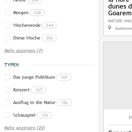
dunes d
Goarem
Morgen
228
NATURE UND
Wochenende
244
Audierne
Diese Woche
356
Mehr anzeigen (7)
TYPEN
Das junge Publikum
169
Konzert
167
Ausflug in die Natur
156
Schauspiel
126
D
Mehr anzeigen (20)