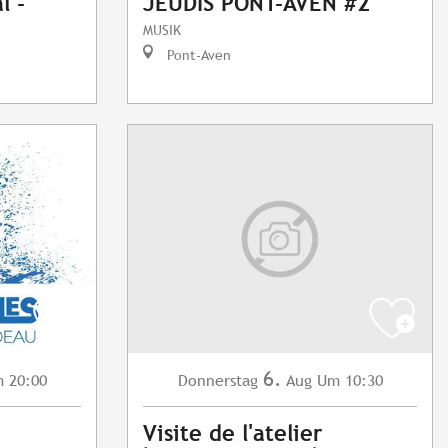
l -
JEUDIS PONT-AVEN #2
MUSIK
Pont-Aven
6.
 20:00
Donnerstag
Aug
Um 10:30
Visite de l'atelier