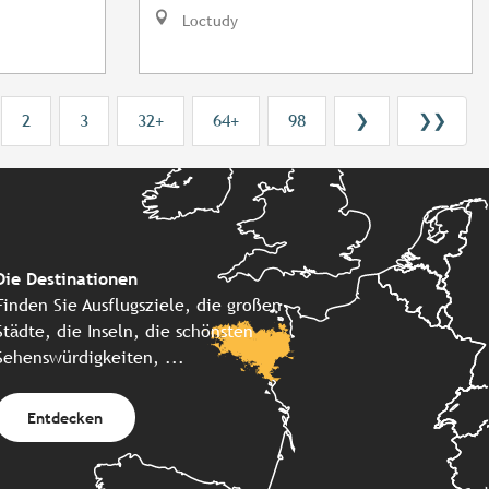
Loctudy
2
3
32+
64+
98
❯
❯❯
Die Destinationen
Finden Sie Ausflugsziele, die großen
Städte, die Inseln, die schönsten
Sehenswürdigkeiten, ...
Entdecken