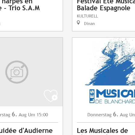
 harpes en
Festival Été Musica
 - Trio S.A.M
Balade Espagnole
KULTURELL
c
Dinan
6.
6.
rstag
Aug
Um 15:00
Donnerstag
Aug
Um
guidée d'Audierne
Les Musicales de