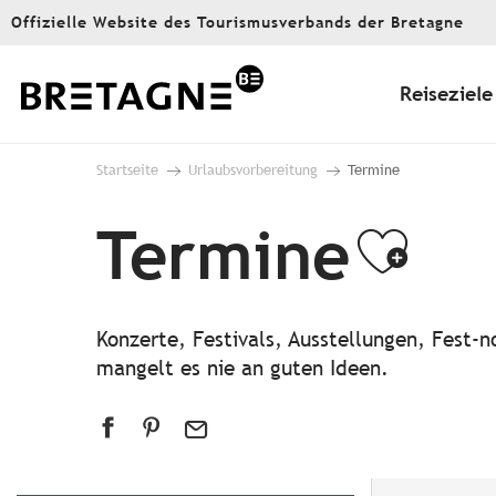
Aller
Offizielle Website des Tourismusverbands der Bretagne
au
contenu
principal
Reiseziele
Startseite
Urlaubsvorbereitung
Termine
Termine
Ajou
Konzerte, Festivals, Ausstellungen, Fest
mangelt es nie an guten Ideen.