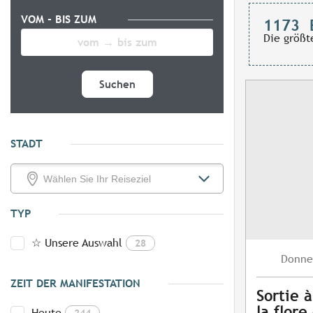
VOM - BIS ZUM
1173
Die größt
Suchen
STADT
TYP
☆ Unsere Auswahl
28
Donne
ZEIT DER MANIFESTATION
Sortie 
la flore
Heute
244