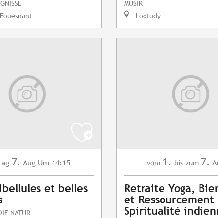
IGNISSE
MUSIK
-Fouesnant
Loctudy
7.
1.
7.
tag
Aug
Um 14:15
A
vom
bis zum
ibellules et belles
Retraite Yoga, Bie
s
et Ressourcement 
Spiritualité indie
DIE NATUR