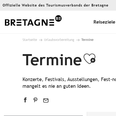
Aller
Offizielle Website des Tourismusverbands der Bretagne
au
contenu
principal
Reiseziele
Startseite
Urlaubsvorbereitung
Termine
Termine
Ajou
Konzerte, Festivals, Ausstellungen, Fest
mangelt es nie an guten Ideen.