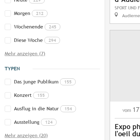
SPORT UND F
Morgen
212
Audierne
Wochenende
245
Diese Woche
294
Mehr anzeigen (7)
TYPEN
Das junge Publikum
155
Konzert
155
Ausflug in die Natur
17
154
vom
Ausstellung
124
Expo ph
l'oeil 
Mehr anzeigen (20)