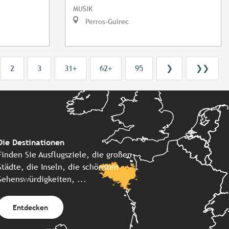
MUSIK
Perros-Guirec
2
3
31+
62+
95
❯
❯❯
Die Destinationen
Finden Sie Ausflugsziele, die großen
Städte, die Inseln, die schönsten
Sehenswürdigkeiten, ...
Entdecken