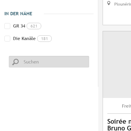
Plounéri
IN DER NÄHE
GR 34
621
Die Kanäle
181
Frei
Soirée 
Bruno G