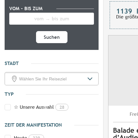
VOM - BIS ZUM
1139
Die größt
Suchen
STADT
TYP
☆ Unsere Auswahl
28
Fre
ZEIT DER MANIFESTATION
Balade 
d’Audi
Heute
229