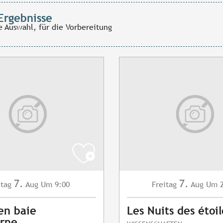
Ergebnisse
e Auswahl, für die Vorbereitung
7.
7.
itag
Aug
Um 9:00
Freitag
Aug
Um 2
en baie
Les Nuits des étoil
erne