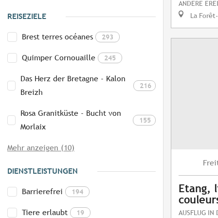
ANDERE ERE
La Forêt
REISEZIELE
Brest terres océanes
293
Quimper Cornouaille
245
Das Herz der Bretagne - Kalon
216
Breizh
Rosa Granitküste - Bucht von
155
Morlaix
Mehr anzeigen (10)
Frei
DIENSTLEISTUNGEN
Etang, l
Barrierefrei
194
couleur
Tiere erlaubt
19
AUSFLUG IN 