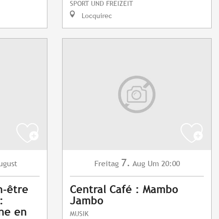
SPORT UND FREIZEIT
Locquirec
7.
ugust
Freitag
Aug
Um 20:00
n-être
Central Café : Mambo
:
Jambo
nne en
MUSIK