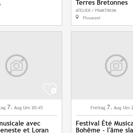
Terres Bretonnes
n
ATELIER / PRAKTIKUM
Plouarzel
7.
7.
tag
Aug
Um 20:45
Freitag
Aug
Um 2
musicale avec
Festival Été Musica
eneste et Loran
Bohême - l'âme sl