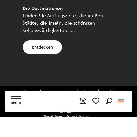
Die Destinationen
Finden Sie Ausflugsziele, die großen
Städte, die Inseln, die schönsten
Sehenswürdigkeiten, ...
Entdecken
Website erstellt in Zusammenarbeit mit allen bretonischen
Tourismuspartnern
menü
Suche
Voir les favoris
Sitemap
Rechtliche Informationen
Vertraulichkeitsrichtlinien
Cookie-Richtlinie
Cookie Einstellungen