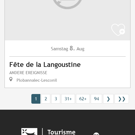
8.
Samstag
Aug
Fête de la Langoustine
ANDERE EREIGNISSE
Plobannalec-Lesconil
1
2
3
31+
62+
94
❯
❯❯