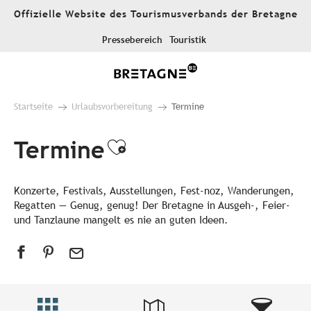
Aller
Offizielle Website des Tourismusverbands der Bretagne
au
contenu
Pressebereich
Touristik
principal
Startseite
Urlaubsvorbereitung
Termine
Termine
Ajouter aux favori
Konzerte, Festivals, Ausstellungen, Fest-noz, Wanderungen,
Regatten — Genug, genug! Der Bretagne in Ausgeh-, Feier-
und Tanzlaune mangelt es nie an guten Ideen.