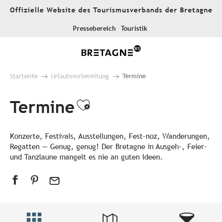
Aller
Offizielle Website des Tourismusverbands der Bretagne
au
contenu
Pressebereich
Touristik
principal
Startseite
Urlaubsvorbereitung
Termine
Termine
Ajouter aux favori
Konzerte, Festivals, Ausstellungen, Fest-noz, Wanderungen,
Regatten — Genug, genug! Der Bretagne in Ausgeh-, Feier-
und Tanzlaune mangelt es nie an guten Ideen.