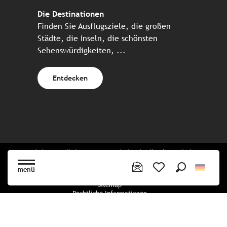
Die Destinationen
Finden Sie Ausflugsziele, die großen
Städte, die Inseln, die schönsten
Sehenswürdigkeiten, ...
Entdecken
Website erstellt in Zusammenarbeit mit allen bretonischen
Tourismuspartnern
menü
Suche
Voir les favoris
Sitemap
Rechtliche Informationen
Vertraulichkeitsrichtlinien
Cookie-Richtlinie
Cookie Einstellungen