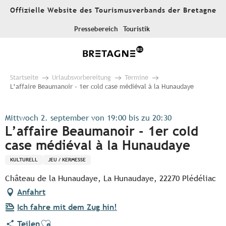
Aller
Offizielle Website des Tourismusverbands der Bretagne
au
contenu
Pressebereich
Touristik
principal
Startseite
Urlaubsvorbereitung
Termine
L’affaire Beaumanoir - 1er cold case médiéval à la Hunaudaye
Mittwoch 2. september von 19:00 bis zu 20:30
L’affaire Beaumanoir - 1er cold
case médiéval à la Hunaudaye
KULTURELL
JEU / KERMESSE
Château de la Hunaudaye, La Hunaudaye, 22270 Plédéliac
Anfahrt
Ich fahre mit dem Zug hin!
Ajouter aux favoris
Teilen