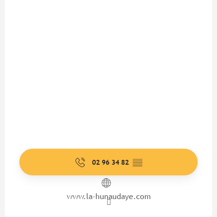
02 96 34 82
▒▒
www.la-hunaudaye.com