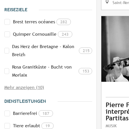
Saint-Re
REISEZIELE
Brest terres océanes
282
Quimper Cornouaille
243
Das Herz der Bretagne - Kalon
215
Breizh
Rosa Granitküste - Bucht von
153
Morlaix
Mehr anzeigen (10)
DIENSTLEISTUNGEN
Pierre 
interpr
Barrierefrei
187
Partitas
Tiere erlaubt
19
MUSIK