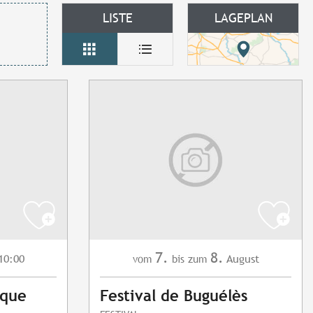
LISTE
LAGEPLAN
7.
8.
10:00
August
vom
bis zum
nque
Festival de Buguélès