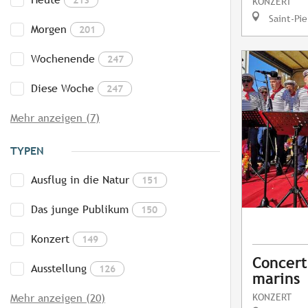
KONZERT
Saint-Pie
Morgen
201
Wochenende
247
Diese Woche
247
Mehr anzeigen (7)
TYPEN
Ausflug in die Natur
151
Das junge Publikum
150
Konzert
149
Concert
Ausstellung
126
marins
KONZERT
Mehr anzeigen (20)