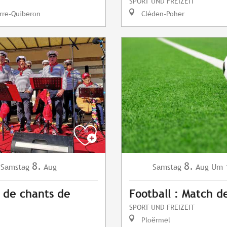
SPORT UND FREIZEIT
rre-Quiberon
Cléden-Poher
8.
8.
Samstag
Aug
Samstag
Aug
Um 
 de chants de
Football : Match d
SPORT UND FREIZEIT
Ploërmel