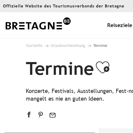
Aller
Offizielle Website des Tourismusverbands der Bretagne
au
contenu
principal
Reiseziele
Startseite
Urlaubsvorbereitung
Termine
Termine
Ajou
Konzerte, Festivals, Ausstellungen, Fest
mangelt es nie an guten Ideen.