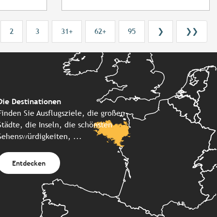
2
3
31+
62+
95
❯
❯❯
Die Destinationen
Finden Sie Ausflugsziele, die großen
Städte, die Inseln, die schönsten
Sehenswürdigkeiten, ...
Entdecken