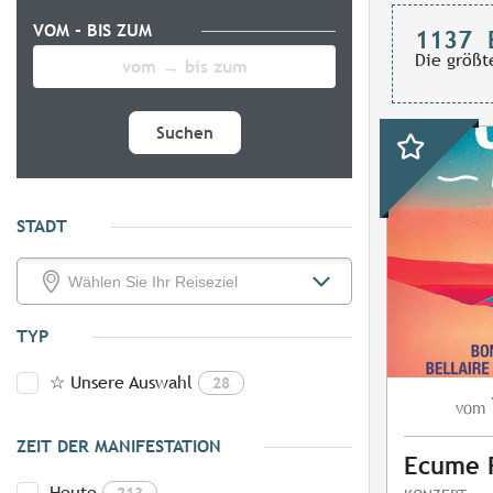
VOM - BIS ZUM
1137
Die größt
Suchen
STADT
TYP
☆ Unsere Auswahl
28
vom
ZEIT DER MANIFESTATION
Ecume F
Heute
213