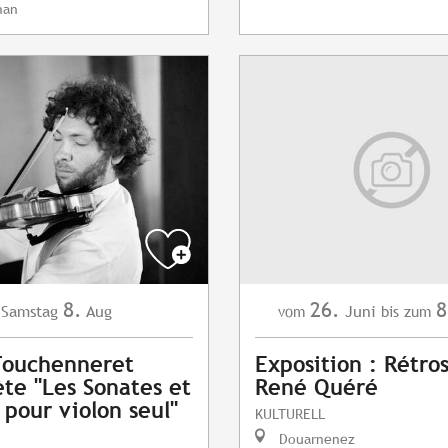
nan
8.
26.
8
Samstag
Aug
Juni
vom
bis zum
Fouchenneret
Exposition : Rétro
ète "Les Sonates et
René Quéré
 pour violon seul"
KULTURELL
Douarnenez