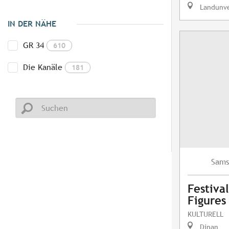
Landunv
IN DER NÄHE
GR 34
610
Die Kanäle
181
Sams
Festival
Figures
KULTURELL
Dinan