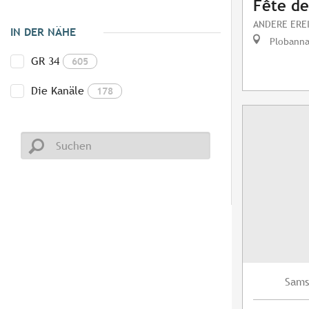
Fête de
ANDERE ERE
IN DER NÄHE
Plobanna
GR 34
605
Die Kanäle
178
Sams