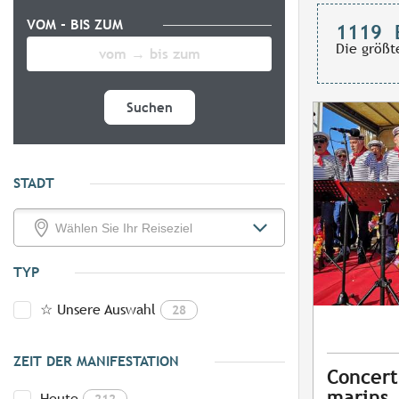
VOM - BIS ZUM
1119
Die größt
Suchen
STADT
TYP
☆ Unsere Auswahl
28
ZEIT DER MANIFESTATION
Concert
marins
Heute
212