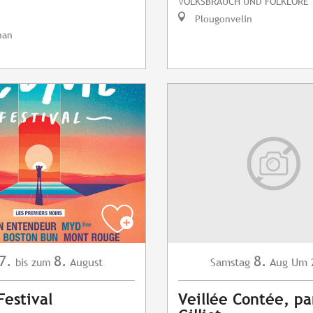
VOLKSBRAUCH UND FOLKLORE
Plougonvelin
nan
7.
8.
8.
August
Samstag
Aug
Um 
bis zum
estival
Veillée Contée, pa