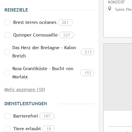
KONZERT
Saint-Pie
REISEZIELE
Brest terres océanes
281
Quimper Cornouaille
237
Das Herz der Bretagne - Kalon
213
Breizh
Rosa Granitküste - Bucht von
153
Morlaix
Mehr anzeigen (10)
DIENSTLEISTUNGEN
Barrierefrei
187
Tiere erlaubt
18