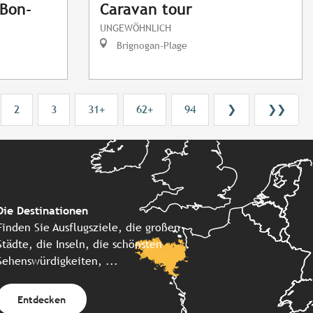
Bon-
Caravan tour
UNGEWÖHNLICH
Brignogan-Plage
2
3
31+
62+
94
❯
❯❯
Die Destinationen
Finden Sie Ausflugsziele, die großen
Städte, die Inseln, die schönsten
Sehenswürdigkeiten, ...
Entdecken