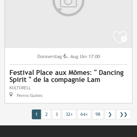
6.
Donnerstag
Aug
Um 17:00
Festival Place aux Mômes: " Dancing
Spirit " de la compagnie Lam
KULTURELL
Perros-Guirec
1
2
3
32+
64+
98
❯
❯❯