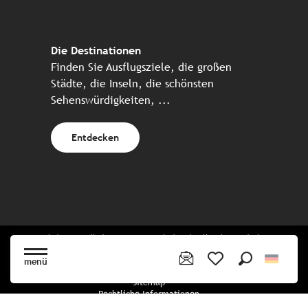
Die Destinationen
Finden Sie Ausflugsziele, die großen
Städte, die Inseln, die schönsten
Sehenswürdigkeiten, ...
Entdecken
Website erstellt in Zusammenarbeit mit allen bretonischen
Tourismuspartnern
menü
Suche
Voir les favoris
Sitemap
Rechtliche Informationen
Vertraulichkeitsrichtlinien