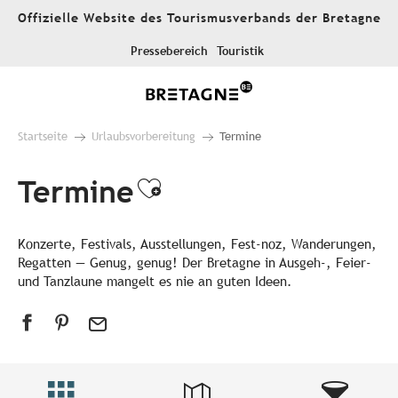
Aller
Offizielle Website des Tourismusverbands der Bretagne
au
contenu
Pressebereich
Touristik
principal
Startseite
Urlaubsvorbereitung
Termine
Termine
Ajouter aux favori
Konzerte, Festivals, Ausstellungen, Fest-noz, Wanderungen,
Regatten — Genug, genug! Der Bretagne in Ausgeh-, Feier-
und Tanzlaune mangelt es nie an guten Ideen.