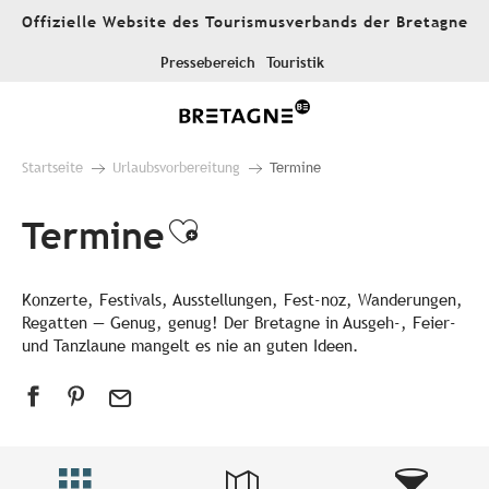
Aller
Offizielle Website des Tourismusverbands der Bretagne
au
contenu
Pressebereich
Touristik
principal
Startseite
Urlaubsvorbereitung
Termine
Termine
Ajouter aux favori
Konzerte, Festivals, Ausstellungen, Fest-noz, Wanderungen,
Regatten — Genug, genug! Der Bretagne in Ausgeh-, Feier-
und Tanzlaune mangelt es nie an guten Ideen.