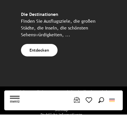
Die Destinationen
Finden Sie Ausflugsziele, die großen
Städte, die Inseln, die schönsten
Sehenswürdigkeiten, ...
Entdecken
Website erstellt in Zusammenarbeit mit allen bretonischen
Tourismuspartnern
menü
Suche
Voir les favoris
Sitemap
Rechtliche Informationen
Vertraulichkeitsrichtlinien
Cookie-Richtlinie