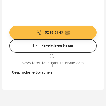
02 98 51 43
▒▒
Kontaktieren Sie uns
www.foret-fouesnant-tourisme.com
Gesprochene Sprachen
Gesprochene Sprachen