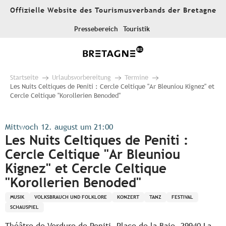
Aller
Offizielle Website des Tourismusverbands der Bretagne
au
contenu
Pressebereich
Touristik
principal
Startseite
Urlaubsvorbereitung
Termine
Les Nuits Celtiques de Peniti : Cercle Celtique "Ar Bleuniou Kignez" et
Cercle Celtique "Korollerien Benoded"
Mittwoch 12. august um 21:00
Les Nuits Celtiques de Peniti :
Cercle Celtique "Ar Bleuniou
Kignez" et Cercle Celtique
"Korollerien Benoded"
MUSIK
VOLKSBRAUCH UND FOLKLORE
KONZERT
TANZ
FESTIVAL
SCHAUSPIEL
Théâtre de Verdure de Peniti, Place de la Baie, 29940 La