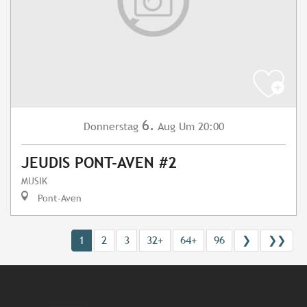
6.
Donnerstag
Aug
Um 20:00
JEUDIS PONT-AVEN #2
MUSIK
Pont-Aven
1
2
3
32+
64+
96
❯
❯❯