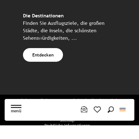
Die Destinationen
Finden Sie Ausflugsziele, die großen
Städte, die Inseln, die schönsten
Sehenswürdigkeiten, ...
Entdecken
Website erstellt in Zusammenarbeit mit allen bretonischen
Tourismuspartnern
menü
Suche
Voir les favoris
Sitemap
Rechtliche Informationen
Vertraulichkeitsrichtlinien
Cookie-Richtlinie