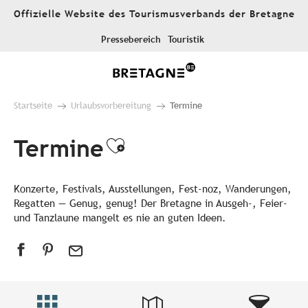
Aller
Offizielle Website des Tourismusverbands der Bretagne
au
contenu
Pressebereich
Touristik
principal
Startseite
Urlaubsvorbereitung
Termine
Termine
Ajouter aux favori
Konzerte, Festivals, Ausstellungen, Fest-noz, Wanderungen,
Regatten — Genug, genug! Der Bretagne in Ausgeh-, Feier-
und Tanzlaune mangelt es nie an guten Ideen.