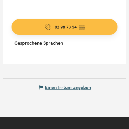
02 98 73 54
▒▒
Gesprochene Sprachen
Gesprochene Sprachen
Einen Irrtum angeben