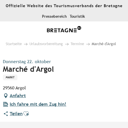
Aller
Offizielle Website des Tourismusverbands der Bretagne
au
contenu
Pressebereich
Touristik
principal
Startseite
Urlaubsvorbereitung
Termine
Marché d'Argol
Donnerstag 22. oktober
Marché d'Argol
MARKT
29560 Argol
Anfahrt
Ich fahre mit dem Zug hin!
Ajouter aux favoris
Teilen