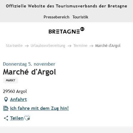
Aller
Offizielle Website des Tourismusverbands der Bretagne
au
contenu
Pressebereich
Touristik
principal
Startseite
Urlaubsvorbereitung
Termine
Marché d'Argol
Donnerstag 5. november
Marché d'Argol
MARKT
29560 Argol
Anfahrt
Ich fahre mit dem Zug hin!
Ajouter aux favoris
Teilen