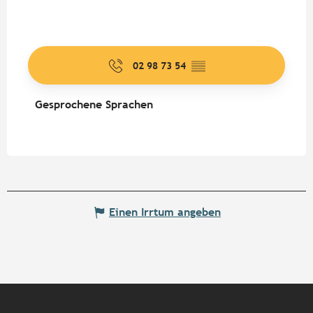
02 98 73 54
▒▒
Gesprochene Sprachen
Gesprochene Sprachen
Einen Irrtum angeben