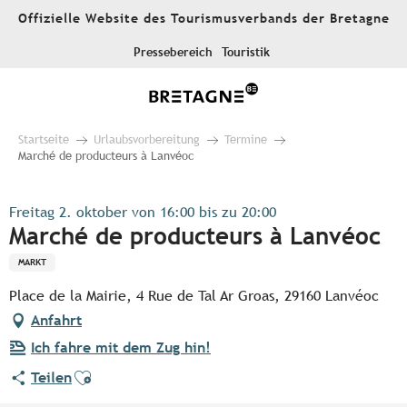
Aller
Offizielle Website des Tourismusverbands der Bretagne
au
contenu
Pressebereich
Touristik
principal
Startseite
Urlaubsvorbereitung
Termine
Marché de producteurs à Lanvéoc
Freitag 2. oktober von 16:00 bis zu 20:00
Marché de producteurs à Lanvéoc
MARKT
Place de la Mairie, 4 Rue de Tal Ar Groas, 29160 Lanvéoc
Anfahrt
Ich fahre mit dem Zug hin!
Ajouter aux favoris
Teilen