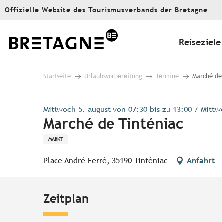
Aller
Offizielle Website des Tourismusverbands der Bretagne
au
contenu
principal
Reiseziele
Startseite
Urlaubsvorbereitung
Termine
Marché de
Mittwoch 5. august von 07:30 bis zu 13:00 / Mittwo
Marché de Tinténiac
MARKT
Place André Ferré, 35190 Tinténiac
Anfahrt
Zeitplan