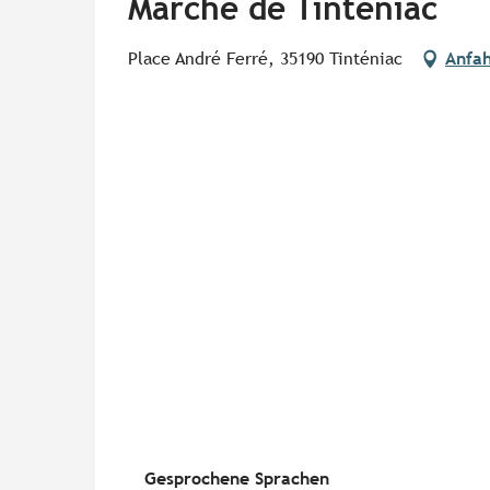
Marché de Tinténiac
Place André Ferré, 35190 Tinténiac
Anfah
Gesprochene Sprachen
Gesprochene Sprachen