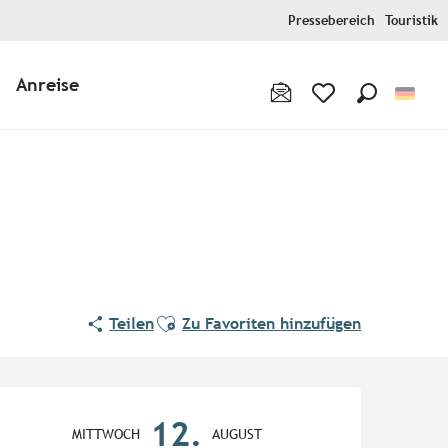
Pressebereich
Touristik
Anreise
Suche
Voir les favoris
Ajouter aux favoris
Teilen
Zu Favoriten hinzufügen
Öffnungszeiten & Kontaktd
12.
MITTWOCH
AUGUST