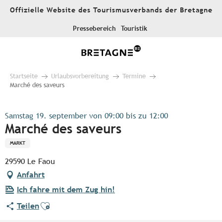
Aller
Offizielle Website des Tourismusverbands der Bretagne
au
contenu
Pressebereich
Touristik
principal
Startseite
Urlaubsvorbereitung
Termine
Marché des saveurs
Samstag 19. september von 09:00 bis zu 12:00
Marché des saveurs
MARKT
29590 Le Faou
Anfahrt
Ich fahre mit dem Zug hin!
Ajouter aux favoris
Teilen