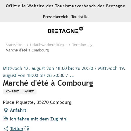
Aller
Offizielle Website des Tourismusverbands der Bretagne
au
contenu
Pressebereich
Touristik
principal
Startseite
Urlaubsvorbereitung
Termine
Marché d'été à Combourg
Mittwoch 12. august von 18:00 bis zu 20:30 / Mittwoch 19.
august von 18:00 bis zu 20:30 / ...
Marché d'été à Combourg
KONZERT
MARKT
Place Piquette, 35270 Combourg
Anfahrt
Ich fahre mit dem Zug hin!
Ajouter aux favoris
Teilen