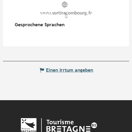
www.sortiracombourg.fr
Gesprochene Sprachen
Gesprochene Sprachen
Einen Irrtum angeben