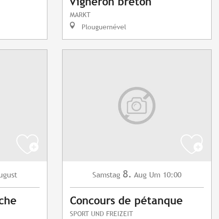
vigneron breton
MARKT
Plouguernével
8.
ugust
Samstag
Aug
Um 10:00
nche
Concours de pétanque
SPORT UND FREIZEIT