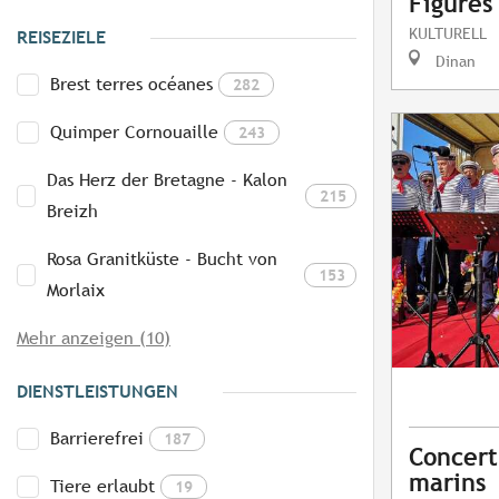
Figures
KULTURELL
REISEZIELE
Dinan
Brest terres océanes
282
Quimper Cornouaille
243
Das Herz der Bretagne - Kalon
215
Breizh
Rosa Granitküste - Bucht von
153
Morlaix
Mehr anzeigen (10)
DIENSTLEISTUNGEN
Barrierefrei
187
Concert
marins
Tiere erlaubt
19