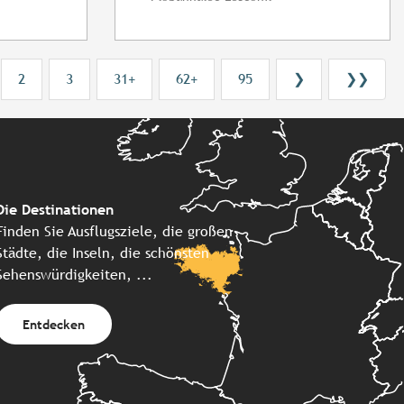
2
3
31+
62+
95
❯
❯❯
Die Destinationen
Finden Sie Ausflugsziele, die großen
Städte, die Inseln, die schönsten
Sehenswürdigkeiten, ...
Entdecken