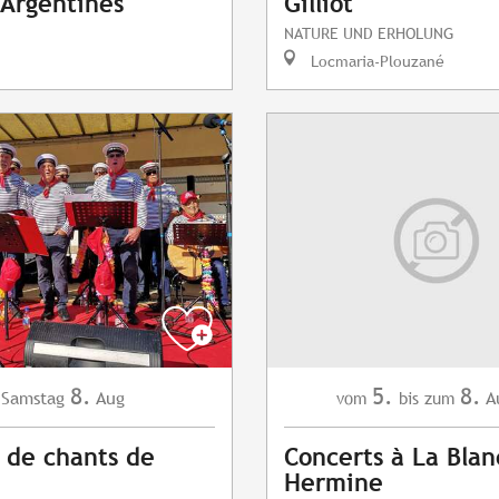
 Argentines
Gilliot
NATURE UND ERHOLUNG
Locmaria-Plouzané
8.
5.
8.
Samstag
Aug
A
vom
bis zum
 de chants de
Concerts à La Bla
Hermine