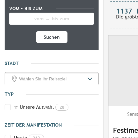
VOM - BIS ZUM
1137
Die größt
Suchen
STADT
TYP
☆ Unsere Auswahl
28
Sams
ZEIT DER MANIFESTATION
Festime
Heute
213