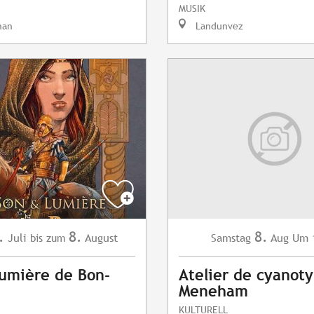
MUSIK
nan
Landunvez
.
8.
8.
Juli
August
Samstag
Aug
Um 
bis zum
umière de Bon-
Atelier de cyanot
Meneham
KULTURELL