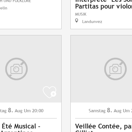
H UND FOLKLORE
Partitas pour violo
elin
MUSIK
Landunvez
8.
8.
tag
Aug
Um 20:00
Samstag
Aug
Um 
 Été Musical -
Veillée Contée, pa