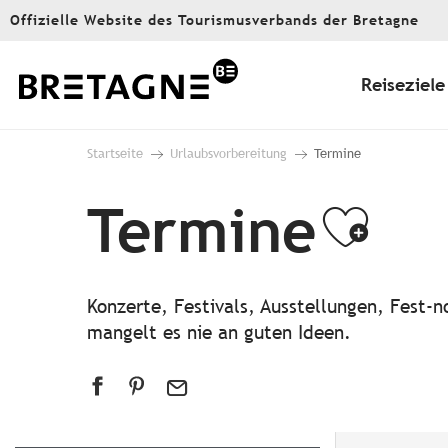
Aller
Offizielle Website des Tourismusverbands der Bretagne
au
contenu
principal
Reiseziele
Startseite
Urlaubsvorbereitung
Termine
Termine
Ajou
Konzerte, Festivals, Ausstellungen, Fest
mangelt es nie an guten Ideen.