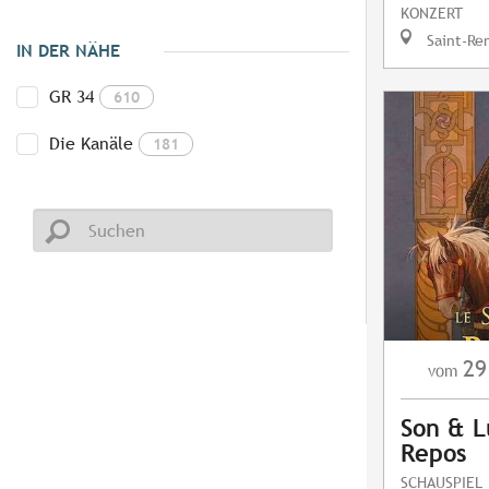
KONZERT
Saint-Re
IN DER NÄHE
GR 34
610
Die Kanäle
181
29
vom
Son & L
Repos
SCHAUSPIEL