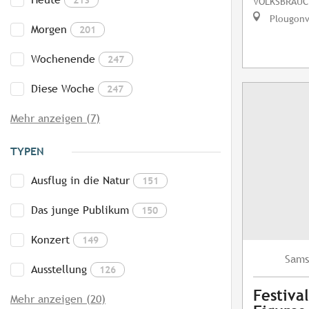
VOLKSBRAUC
Plougonv
Morgen
201
Wochenende
247
Diese Woche
247
Mehr anzeigen (7)
TYPEN
Ausflug in die Natur
151
Das junge Publikum
150
Konzert
149
Sams
Ausstellung
126
Festival
Mehr anzeigen (20)