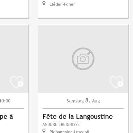
Cléden-Poher
8.
10:00
Samstag
Aug
ype à
Fête de la Langoustine
ANDERE EREIGNISSE
Plobannalec-Lesconil