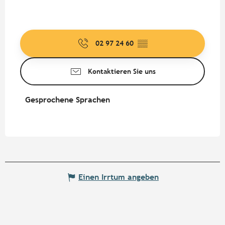
02 97 24 60
▒▒
Kontaktieren Sie uns
Gesprochene Sprachen
Gesprochene Sprachen
Einen Irrtum angeben