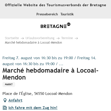
Aller
Offizielle Website des Tourismusverbands der Bretagne
au
contenu
Pressebereich
Touristik
principal
Startseite
Urlaubsvorbereitung
Termine
Marché hebdomadaire à Locoal-Mendon
Freitag 7. august von 16:30 bis zu 19:00 / Freitag 14.
august von 16:30 bis zu 19:00 / ...
Marché hebdomadaire à Locoal-
Mendon
MARKT
Place de l'Église, 56550 Locoal-Mendon
Anfahrt
Ich fahre mit dem Zug hin!