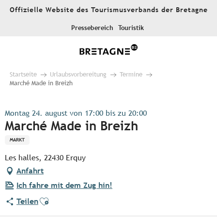
Aller
Offizielle Website des Tourismusverbands der Bretagne
au
contenu
Pressebereich
Touristik
principal
Startseite
Urlaubsvorbereitung
Termine
Marché Made in Breizh
Montag 24. august von 17:00 bis zu 20:00
Marché Made in Breizh
MARKT
Les halles, 22430 Erquy
Anfahrt
Ich fahre mit dem Zug hin!
Ajouter aux favoris
Teilen