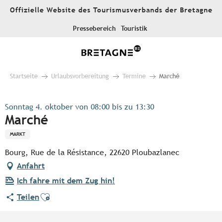
Aller
Offizielle Website des Tourismusverbands der Bretagne
au
contenu
Pressebereich
Touristik
principal
Startseite
Urlaubsvorbereitung
Termine
Marché
Sonntag 4. oktober von 08:00 bis zu 13:30
Marché
MARKT
Bourg, Rue de la Résistance, 22620 Ploubazlanec
Anfahrt
Ich fahre mit dem Zug hin!
Ajouter aux favoris
Teilen