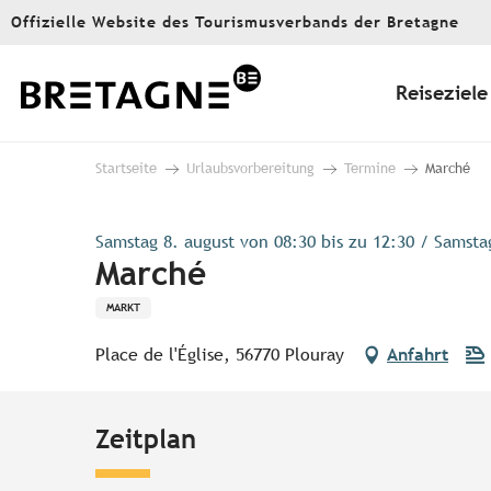
Aller
Offizielle Website des Tourismusverbands der Bretagne
au
contenu
principal
Reiseziele
Startseite
Urlaubsvorbereitung
Termine
Marché
Samstag 8. august von 08:30 bis zu 12:30 / Samstag
Marché
MARKT
Place de l'Église, 56770 Plouray
Anfahrt
Zeitplan