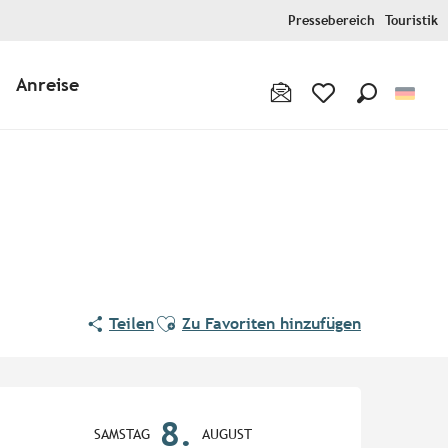
Pressebereich
Touristik
Anreise
Suche
Voir les favoris
Ajouter aux favoris
Teilen
Zu Favoriten hinzufügen
Öffnungszeiten & Kontaktd
8.
SAMSTAG
AUGUST